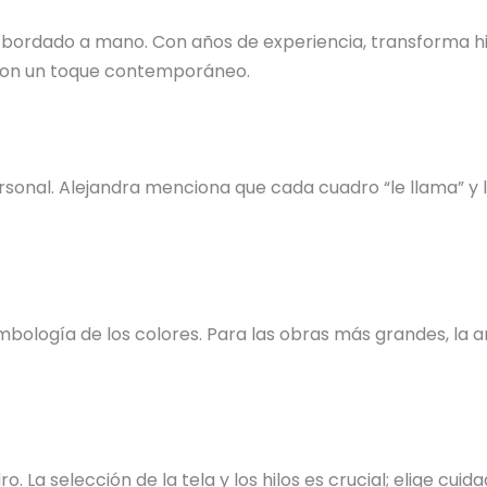
 bordado a mano. Con años de experiencia, transforma hil
s con un toque contemporáneo.
nal. Alejandra menciona que cada cuadro “le llama” y la 
bología de los colores. Para las obras más grandes, la ar
o. La selección de la tela y los hilos es crucial; elige c