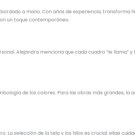
 bordado a mano. Con años de experiencia, transforma hil
s con un toque contemporáneo.
nal. Alejandra menciona que cada cuadro “le llama” y la 
bología de los colores. Para las obras más grandes, la ar
o. La selección de la tela y los hilos es crucial; elige c