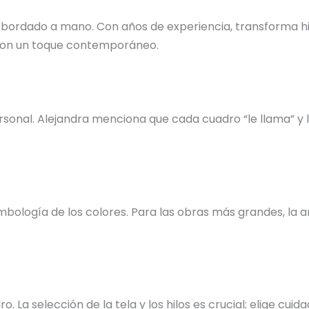
 bordado a mano. Con años de experiencia, transforma hil
s con un toque contemporáneo.
nal. Alejandra menciona que cada cuadro “le llama” y la 
bología de los colores. Para las obras más grandes, la ar
o. La selección de la tela y los hilos es crucial; elige c