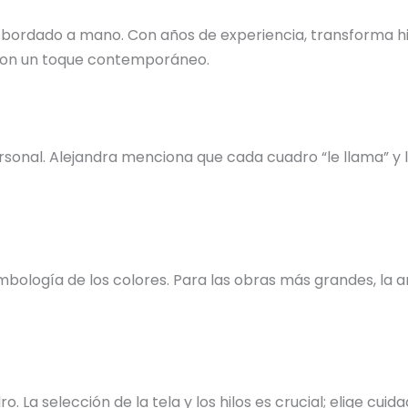
 bordado a mano. Con años de experiencia, transforma hil
s con un toque contemporáneo.
nal. Alejandra menciona que cada cuadro “le llama” y la 
bología de los colores. Para las obras más grandes, la ar
o. La selección de la tela y los hilos es crucial; elige c