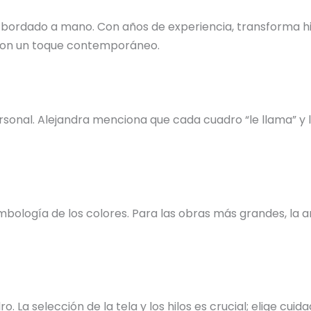
 bordado a mano. Con años de experiencia, transforma hil
s con un toque contemporáneo.
nal. Alejandra menciona que cada cuadro “le llama” y la 
bología de los colores. Para las obras más grandes, la ar
o. La selección de la tela y los hilos es crucial; elige c