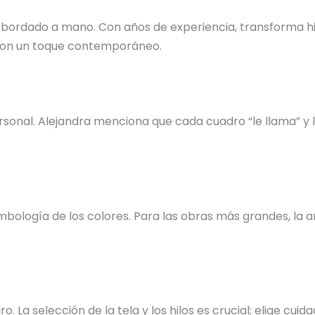
 bordado a mano. Con años de experiencia, transforma hil
s con un toque contemporáneo.
nal. Alejandra menciona que cada cuadro “le llama” y la 
bología de los colores. Para las obras más grandes, la ar
o. La selección de la tela y los hilos es crucial; elige c