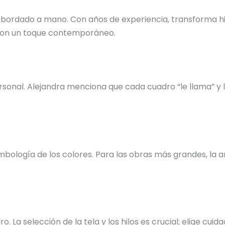
 bordado a mano. Con años de experiencia, transforma hil
s con un toque contemporáneo.
nal. Alejandra menciona que cada cuadro “le llama” y la 
bología de los colores. Para las obras más grandes, la ar
o. La selección de la tela y los hilos es crucial; elige c