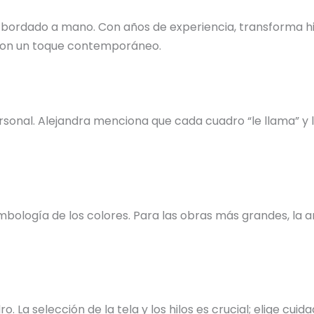
 bordado a mano. Con años de experiencia, transforma hil
s con un toque contemporáneo.
nal. Alejandra menciona que cada cuadro “le llama” y la 
bología de los colores. Para las obras más grandes, la ar
o. La selección de la tela y los hilos es crucial; elige c