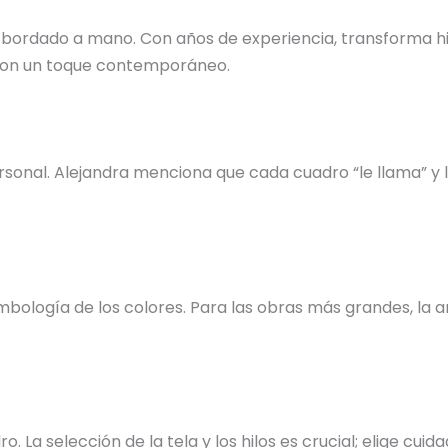
 bordado a mano. Con años de experiencia, transforma hil
s con un toque contemporáneo.
nal. Alejandra menciona que cada cuadro “le llama” y la 
bología de los colores. Para las obras más grandes, la ar
o. La selección de la tela y los hilos es crucial; elige c