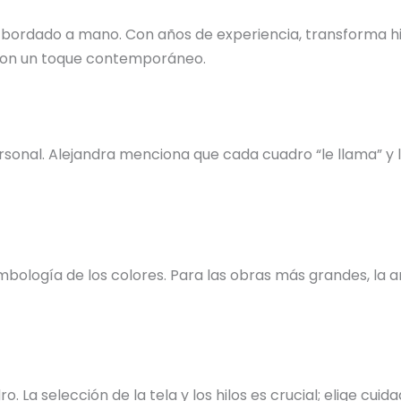
 bordado a mano. Con años de experiencia, transforma hil
s con un toque contemporáneo.
nal. Alejandra menciona que cada cuadro “le llama” y la 
bología de los colores. Para las obras más grandes, la ar
o. La selección de la tela y los hilos es crucial; elige c