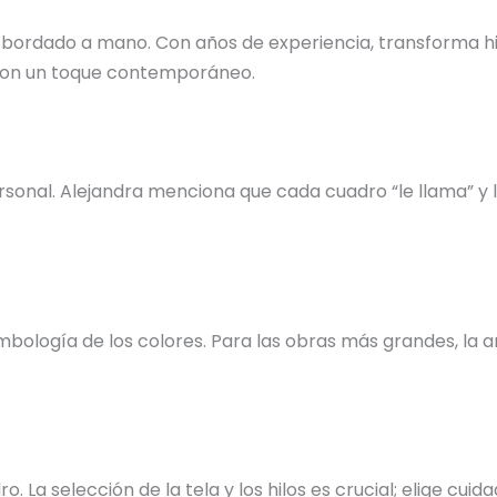
 bordado a mano. Con años de experiencia, transforma hil
s con un toque contemporáneo.
nal. Alejandra menciona que cada cuadro “le llama” y la 
bología de los colores. Para las obras más grandes, la ar
o. La selección de la tela y los hilos es crucial; elige c