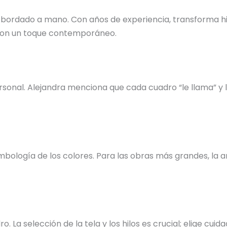
 bordado a mano. Con años de experiencia, transforma hil
s con un toque contemporáneo.
nal. Alejandra menciona que cada cuadro “le llama” y la 
bología de los colores. Para las obras más grandes, la ar
o. La selección de la tela y los hilos es crucial; elige c