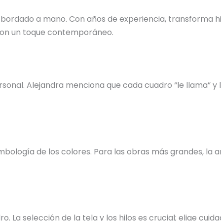
 bordado a mano. Con años de experiencia, transforma hil
s con un toque contemporáneo.
nal. Alejandra menciona que cada cuadro “le llama” y la 
bología de los colores. Para las obras más grandes, la ar
o. La selección de la tela y los hilos es crucial; elige c