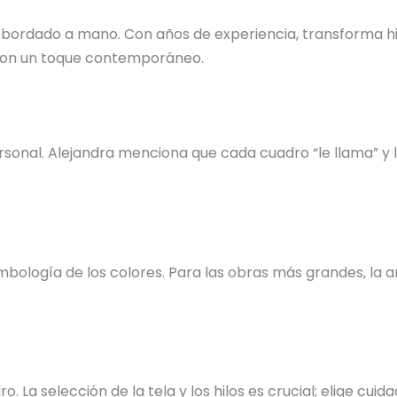
 bordado a mano. Con años de experiencia, transforma hil
s con un toque contemporáneo.
nal. Alejandra menciona que cada cuadro “le llama” y la 
bología de los colores. Para las obras más grandes, la ar
o. La selección de la tela y los hilos es crucial; elige c