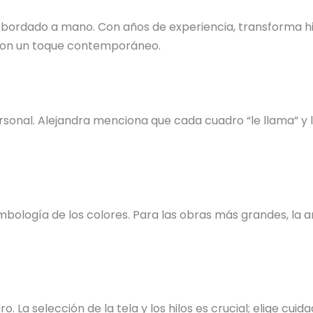
 bordado a mano. Con años de experiencia, transforma hil
s con un toque contemporáneo.
nal. Alejandra menciona que cada cuadro “le llama” y la 
bología de los colores. Para las obras más grandes, la ar
o. La selección de la tela y los hilos es crucial; elige c