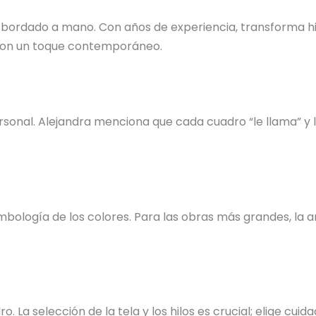
 bordado a mano. Con años de experiencia, transforma hil
s con un toque contemporáneo.
nal. Alejandra menciona que cada cuadro “le llama” y la 
bología de los colores. Para las obras más grandes, la ar
o. La selección de la tela y los hilos es crucial; elige c