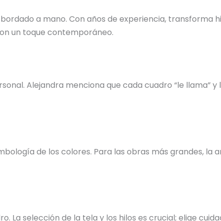
 bordado a mano. Con años de experiencia, transforma hil
s con un toque contemporáneo.
nal. Alejandra menciona que cada cuadro “le llama” y la 
bología de los colores. Para las obras más grandes, la ar
o. La selección de la tela y los hilos es crucial; elige c