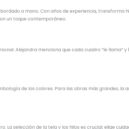
 bordado a mano. Con años de experiencia, transforma hil
s con un toque contemporáneo.
nal. Alejandra menciona que cada cuadro “le llama” y la 
bología de los colores. Para las obras más grandes, la ar
o. La selección de la tela y los hilos es crucial; elige c