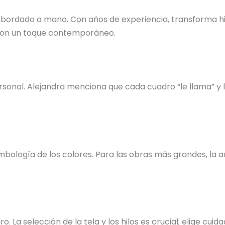
 bordado a mano. Con años de experiencia, transforma hil
s con un toque contemporáneo.
nal. Alejandra menciona que cada cuadro “le llama” y la 
bología de los colores. Para las obras más grandes, la ar
o. La selección de la tela y los hilos es crucial; elige c