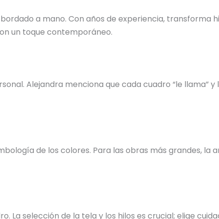
 bordado a mano. Con años de experiencia, transforma hil
s con un toque contemporáneo.
nal. Alejandra menciona que cada cuadro “le llama” y la 
bología de los colores. Para las obras más grandes, la ar
o. La selección de la tela y los hilos es crucial; elige c