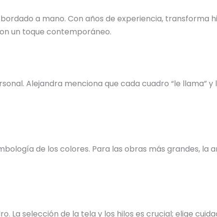
 bordado a mano. Con años de experiencia, transforma hil
s con un toque contemporáneo.
nal. Alejandra menciona que cada cuadro “le llama” y la 
bología de los colores. Para las obras más grandes, la ar
o. La selección de la tela y los hilos es crucial; elige c