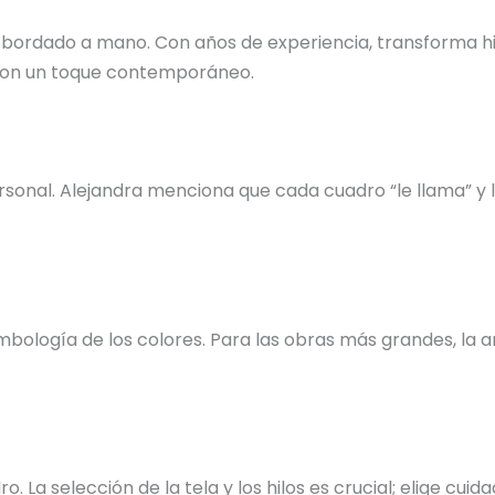
 bordado a mano. Con años de experiencia, transforma hil
s con un toque contemporáneo.
nal. Alejandra menciona que cada cuadro “le llama” y la 
bología de los colores. Para las obras más grandes, la ar
o. La selección de la tela y los hilos es crucial; elige c