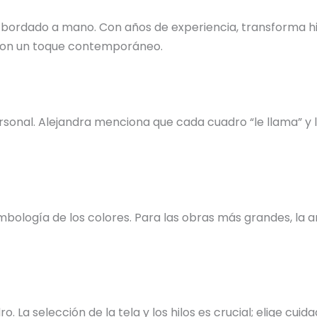
 bordado a mano. Con años de experiencia, transforma hil
s con un toque contemporáneo.
nal. Alejandra menciona que cada cuadro “le llama” y la 
bología de los colores. Para las obras más grandes, la ar
o. La selección de la tela y los hilos es crucial; elige c